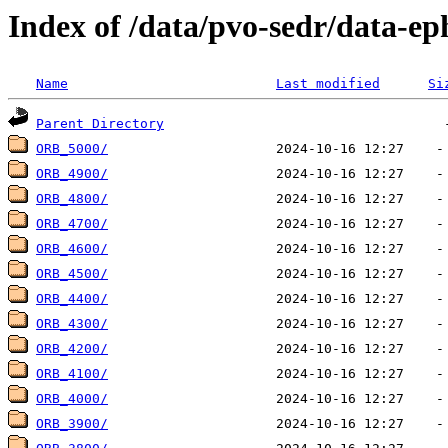
Index of /data/pvo-sedr/data-e
Name
Last modified
Si
Parent Directory
ORB_5000/
ORB_4900/
ORB_4800/
ORB_4700/
ORB_4600/
ORB_4500/
ORB_4400/
ORB_4300/
ORB_4200/
ORB_4100/
ORB_4000/
ORB_3900/