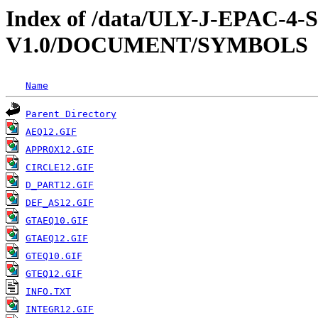
Index of /data/ULY-J-EPAC
V1.0/DOCUMENT/SYMBOLS
Name
Parent Directory
AEQ12.GIF
APPROX12.GIF
CIRCLE12.GIF
D_PART12.GIF
DEF_AS12.GIF
GTAEQ10.GIF
GTAEQ12.GIF
GTEQ10.GIF
GTEQ12.GIF
INFO.TXT
INTEGR12.GIF