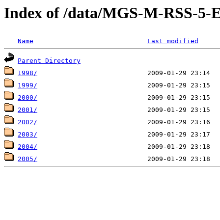
Index of /data/MGS-M-RSS-5
Name
Last modified
Parent Directory
1998/
1999/
2000/
2001/
2002/
2003/
2004/
2005/