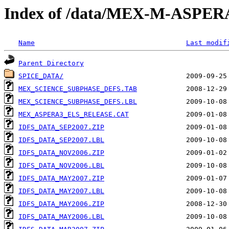
Index of /data/MEX-M-ASPE
Name
Last modif
Parent Directory
SPICE_DATA/
MEX_SCIENCE_SUBPHASE_DEFS.TAB
MEX_SCIENCE_SUBPHASE_DEFS.LBL
MEX_ASPERA3_ELS_RELEASE.CAT
IDFS_DATA_SEP2007.ZIP
IDFS_DATA_SEP2007.LBL
IDFS_DATA_NOV2006.ZIP
IDFS_DATA_NOV2006.LBL
IDFS_DATA_MAY2007.ZIP
IDFS_DATA_MAY2007.LBL
IDFS_DATA_MAY2006.ZIP
IDFS_DATA_MAY2006.LBL