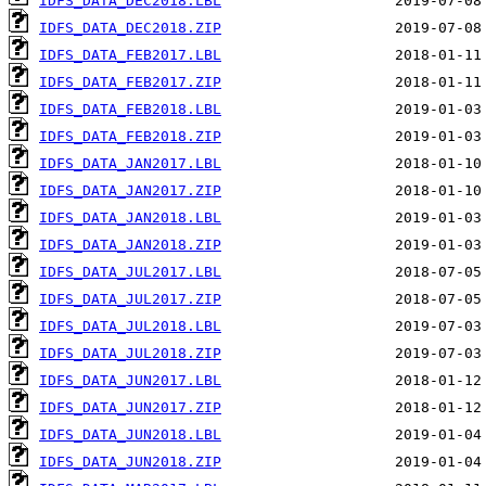
IDFS_DATA_DEC2018.LBL
IDFS_DATA_DEC2018.ZIP
IDFS_DATA_FEB2017.LBL
IDFS_DATA_FEB2017.ZIP
IDFS_DATA_FEB2018.LBL
IDFS_DATA_FEB2018.ZIP
IDFS_DATA_JAN2017.LBL
IDFS_DATA_JAN2017.ZIP
IDFS_DATA_JAN2018.LBL
IDFS_DATA_JAN2018.ZIP
IDFS_DATA_JUL2017.LBL
IDFS_DATA_JUL2017.ZIP
IDFS_DATA_JUL2018.LBL
IDFS_DATA_JUL2018.ZIP
IDFS_DATA_JUN2017.LBL
IDFS_DATA_JUN2017.ZIP
IDFS_DATA_JUN2018.LBL
IDFS_DATA_JUN2018.ZIP