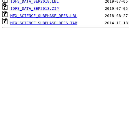
IDFS_DATA_SEP2018.LBL
IDFS_DATA_SEP2018.ZIP
MEX_SCIENCE_SUBPHASE_DEFS.LBL
MEX_SCIENCE_SUBPHASE_DEFS.TAB