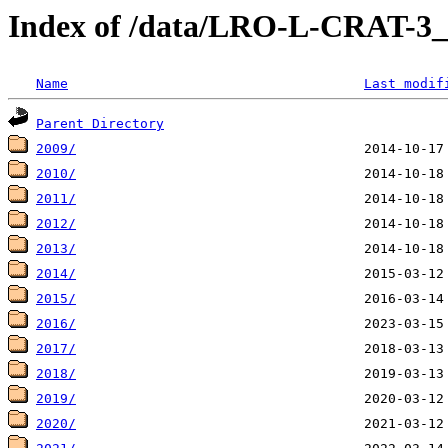
Index of /data/LRO-L-CRAT
Name
Last modif
Parent Directory
2009/
2010/
2011/
2012/
2013/
2014/
2015/
2016/
2017/
2018/
2019/
2020/