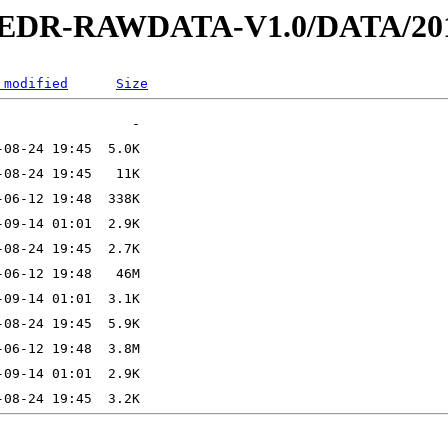
2-EDR-RAWDATA-V1.0/DATA/201
 modified
Size