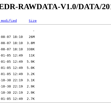
2-EDR-RAWDATA-V1.0/DATA/201
 modified
Size