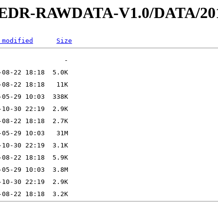
2-EDR-RAWDATA-V1.0/DATA/201
 modified
Size