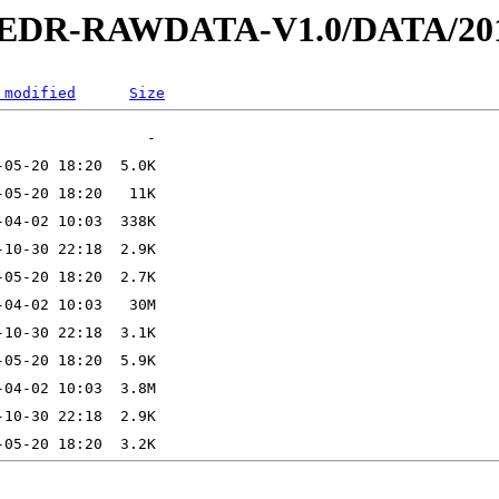
2-EDR-RAWDATA-V1.0/DATA/201
 modified
Size