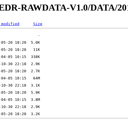
2-EDR-RAWDATA-V1.0/DATA/201
 modified
Size