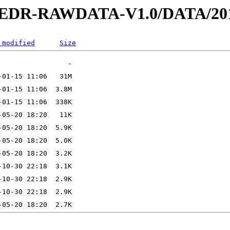
2-EDR-RAWDATA-V1.0/DATA/201
 modified
Size