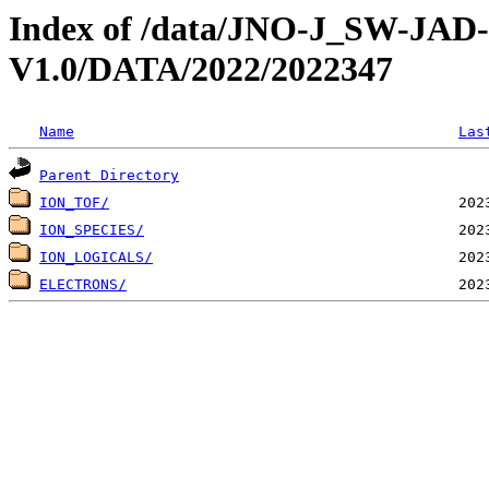
Index of /data/JNO-J_SW-JA
V1.0/DATA/2022/2022347
Name
Las
Parent Directory
ION_TOF/
ION_SPECIES/
ION_LOGICALS/
ELECTRONS/