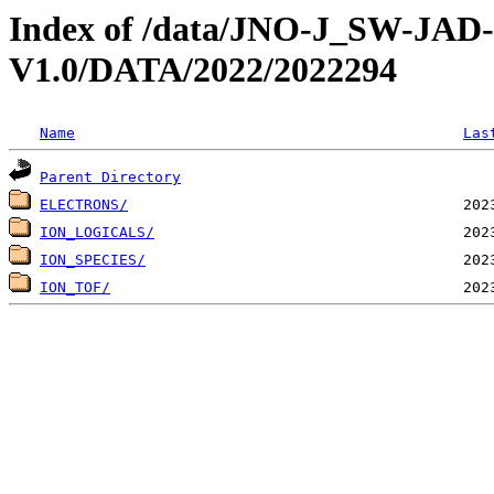
Index of /data/JNO-J_SW-JA
V1.0/DATA/2022/2022294
Name
Las
Parent Directory
ELECTRONS/
ION_LOGICALS/
ION_SPECIES/
ION_TOF/