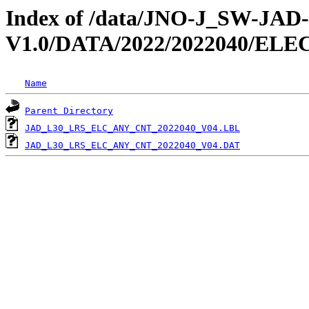
Index of /data/JNO-J_SW-JA
V1.0/DATA/2022/2022040/EL
Name
Parent Directory
JAD_L30_LRS_ELC_ANY_CNT_2022040_V04.LBL
JAD_L30_LRS_ELC_ANY_CNT_2022040_V04.DAT