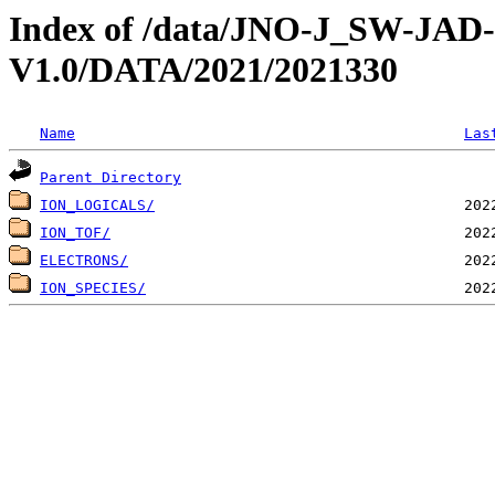
Index of /data/JNO-J_SW-JA
V1.0/DATA/2021/2021330
Name
Las
Parent Directory
ION_LOGICALS/
ION_TOF/
ELECTRONS/
ION_SPECIES/