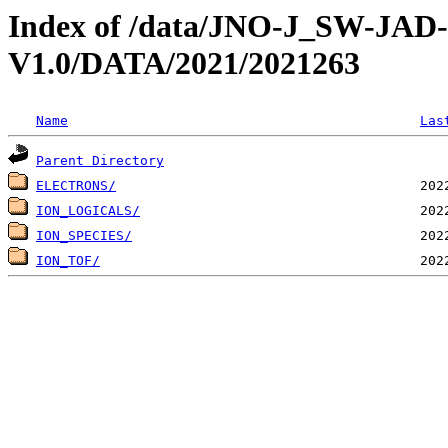
Index of /data/JNO-J_SW-JA
V1.0/DATA/2021/2021263
Name
Las
Parent Directory
ELECTRONS/
ION_LOGICALS/
ION_SPECIES/
ION_TOF/