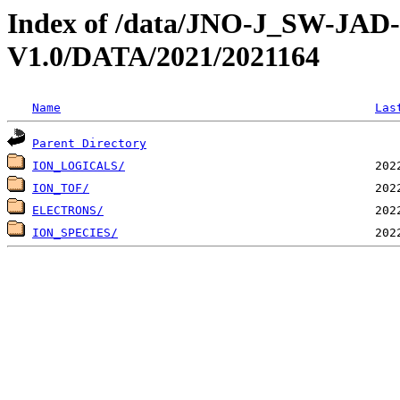
Index of /data/JNO-J_SW-JA
V1.0/DATA/2021/2021164
Name
Las
Parent Directory
ION_LOGICALS/
ION_TOF/
ELECTRONS/
ION_SPECIES/