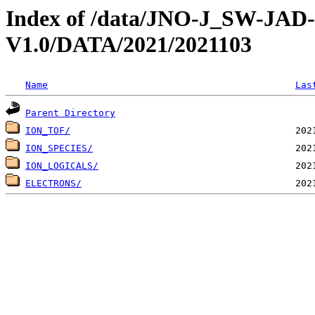
Index of /data/JNO-J_SW-JA
V1.0/DATA/2021/2021103
Name
Las
Parent Directory
ION_TOF/
ION_SPECIES/
ION_LOGICALS/
ELECTRONS/