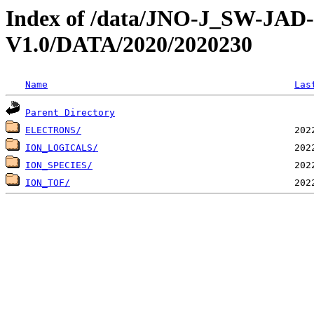
Index of /data/JNO-J_SW-JA
V1.0/DATA/2020/2020230
Name
Las
Parent Directory
ELECTRONS/
ION_LOGICALS/
ION_SPECIES/
ION_TOF/