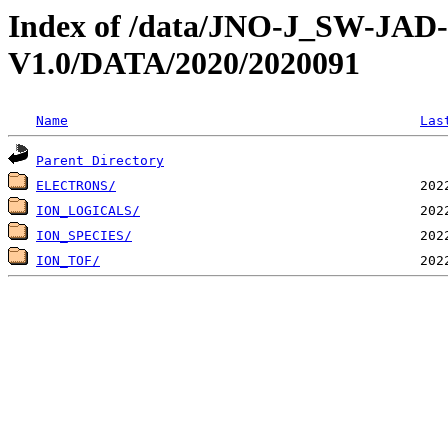
Index of /data/JNO-J_SW-JA
V1.0/DATA/2020/2020091
Name
Las
Parent Directory
ELECTRONS/
ION_LOGICALS/
ION_SPECIES/
ION_TOF/