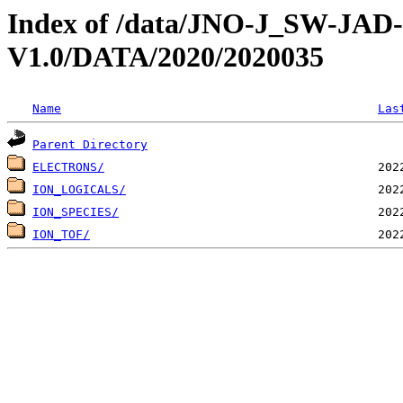
Index of /data/JNO-J_SW-JA
V1.0/DATA/2020/2020035
Name
Las
Parent Directory
ELECTRONS/
ION_LOGICALS/
ION_SPECIES/
ION_TOF/