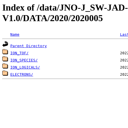
Index of /data/JNO-J_SW-JA
V1.0/DATA/2020/2020005
Name
Las
Parent Directory
ION_TOF/
ION_SPECIES/
ION_LOGICALS/
ELECTRONS/