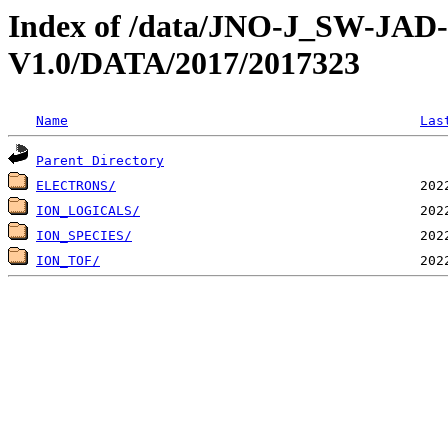
Index of /data/JNO-J_SW-JA
V1.0/DATA/2017/2017323
Name
Las
Parent Directory
ELECTRONS/
ION_LOGICALS/
ION_SPECIES/
ION_TOF/