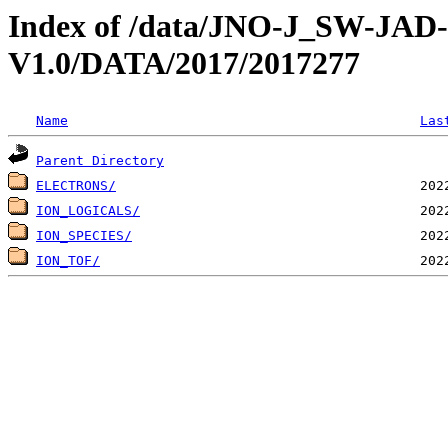
Index of /data/JNO-J_SW-JA
V1.0/DATA/2017/2017277
Name
Las
Parent Directory
ELECTRONS/
ION_LOGICALS/
ION_SPECIES/
ION_TOF/