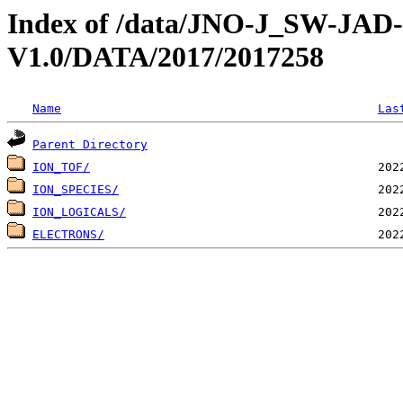
Index of /data/JNO-J_SW-JA
V1.0/DATA/2017/2017258
Name
Las
Parent Directory
ION_TOF/
ION_SPECIES/
ION_LOGICALS/
ELECTRONS/