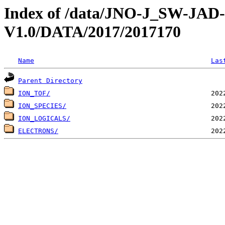
Index of /data/JNO-J_SW-JA
V1.0/DATA/2017/2017170
Name
Las
Parent Directory
ION_TOF/
ION_SPECIES/
ION_LOGICALS/
ELECTRONS/