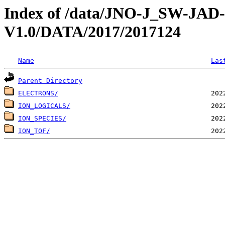
Index of /data/JNO-J_SW-JA
V1.0/DATA/2017/2017124
Name
Las
Parent Directory
ELECTRONS/
ION_LOGICALS/
ION_SPECIES/
ION_TOF/