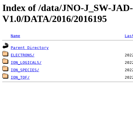
Index of /data/JNO-J_SW-JA
V1.0/DATA/2016/2016195
Name
Las
Parent Directory
ELECTRONS/
ION_LOGICALS/
ION_SPECIES/
ION_TOF/