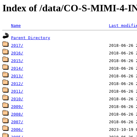
Index of /data/CO-S-MIMI-4
Name
Last modifi
Parent Directory
2017/
2016/
2015/
2014/
2013/
2012/
2011/
2010/
2009/
2008/
2007/
2006/