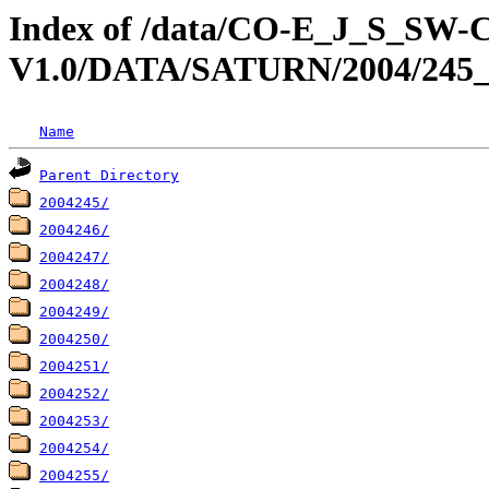
Index of /data/CO-E_J_S_S
V1.0/DATA/SATURN/2004/245
Name
Parent Directory
2004245/
2004246/
2004247/
2004248/
2004249/
2004250/
2004251/
2004252/
2004253/
2004254/
2004255/