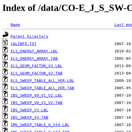
Index of /data/CO-E_J_S_S
Name
Last mo
Parent Directory
CALINFO.TXT
ELS_ENERGY_ARRAY.LBL
ELS_ENERGY_ARRAY.TAB
ELS_GEOM_FACTOR_V2.LBL
ELS_GEOM_FACTOR_V2.TAB
ELS_SWEEP_TABLE_ALL_VER.LBL
ELS_SWEEP_TABLE_ALL_VER.TAB
IBS_SWEEP_V0_V1_V2.LBL
IBS_SWEEP_V0_V1_V2.TAB
IBS_SWEEP_V3.LBL
IBS_SWEEP_V3.TAB
IMS_SWEEP_TABLE_0_Std.LBL