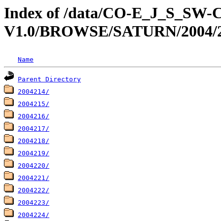
Index of /data/CO-E_J_S_S
V1.0/BROWSE/SATURN/2004/
Name
Parent Directory
2004214/
2004215/
2004216/
2004217/
2004218/
2004219/
2004220/
2004221/
2004222/
2004223/
2004224/